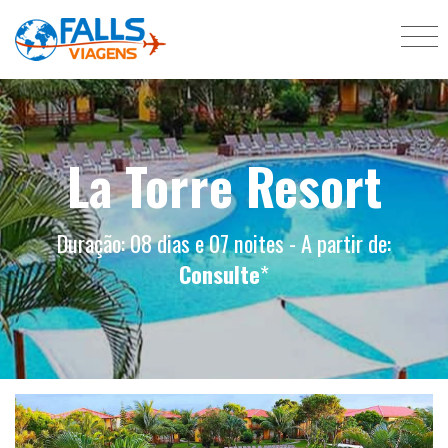
La Torre Resort
Duração: 08 dias e 07 noites - A partir de:
Consulte
*