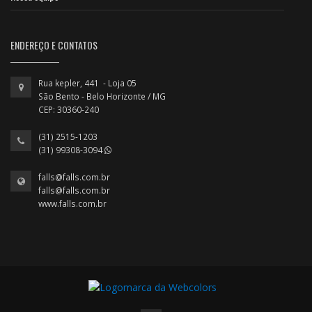
ENDEREÇO E CONTATOS
Rua kepler, 441 - Loja 05
São Bento - Belo Horizonte / MG
CEP: 30360-240
(31) 2515-1203
(31) 99308-3094
falls@falls.com.br
falls@falls.com.br
www.falls.com.br